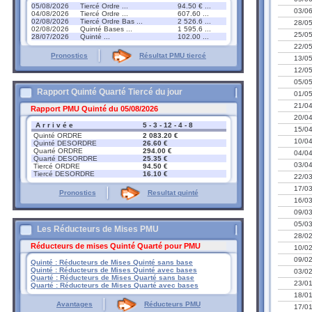
05/08/2026
Tiercé Ordre ...
94.50 € ...
03/0
04/08/2026
Tiercé Ordre ...
607.60 ...
02/08/2026
Tiercé Ordre Bas ...
2 526.6 ...
28/0
02/08/2026
Quinté Bases ...
1 595.6 ...
25/0
28/07/2026
Quinté ...
102.00 ...
22/0
Pronostics
Résultat PMU tiercé
13/0
12/0
05/0
Rapport Quinté Quarté Tiercé du jour
01/0
21/0
Rapport PMU Quinté du 05/08/2026
20/0
A r r i v é e
5 - 3 - 12 - 4 - 8
15/0
Quinté ORDRE
2 083.20 €
10/0
Quinté DESORDRE
26.60 €
Quarté ORDRE
294.00 €
04/0
Quarté DESORDRE
25.35 €
03/0
Tiercé ORDRE
94.50 €
Tiercé DESORDRE
16.10 €
22/0
17/0
Pronostics
Resultat quinté
16/0
09/0
05/0
Les Réducteurs de Mises PMU
28/0
Réducteurs de mises Quinté Quarté pour PMU
10/0
09/0
Quinté : Réducteurs de Mises Quinté sans base
Quinté : Réducteurs de Mises Quinté avec bases
03/0
Quarté : Réducteurs de Mises Quarté sans base
23/0
Quarté : Réducteurs de Mises Quarté avec bases
18/0
Avantages
Réducteurs PMU
17/0