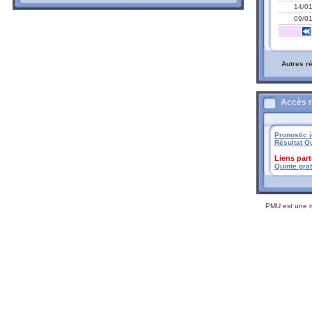
14/0
09/0
Autres ré
Accès r
Pronostic 
Résultat Qu
Liens part
Quinte grat
PMU est une m